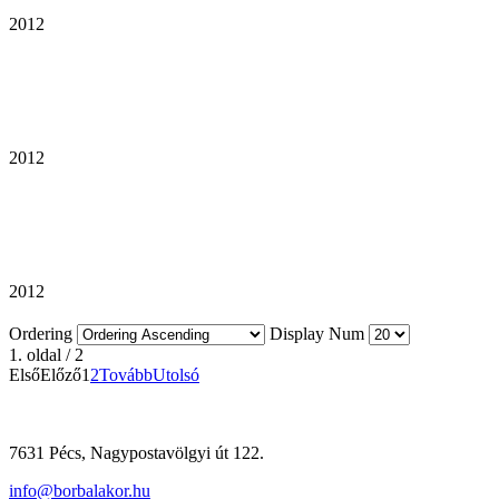
2012
2012
2012
Ordering
Display Num
1. oldal / 2
Első
Előző
1
2
Tovább
Utolsó
7631 Pécs, Nagypostavölgyi út 122.
info@borbalakor.hu