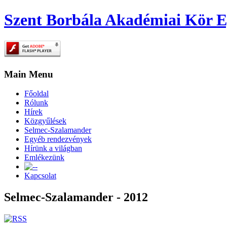
Szent Borbála Akadémiai Kör E
Main Menu
Főoldal
Rólunk
Hírek
Közgyűlések
Selmec-Szalamander
Egyéb rendezvények
Hírünk a világban
Emlékezünk
-
Kapcsolat
Selmec-Szalamander - 2012