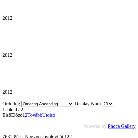
2012
2012
2012
Ordering
Display Num
1. oldal / 2
Első
Előző
1
2
Tovább
Utolsó
Powered by
Phoca Gallery
7631 Pécs, Nagypostavölgyi út 122.