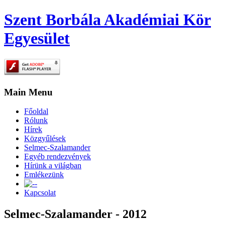
Szent Borbála Akadémiai Kör
Egyesület
Main Menu
Főoldal
Rólunk
Hírek
Közgyűlések
Selmec-Szalamander
Egyéb rendezvények
Hírünk a világban
Emlékezünk
-
Kapcsolat
Selmec-Szalamander - 2012