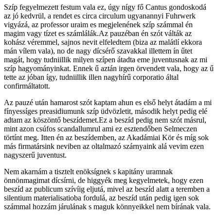
Szíp fegyelmezett festum vala ez, úgy nígy fő Cantus gondoskodá
az jó kedvrül, a rendet es circa circulum ugyanannyi Fuhrwerk
vigyázá, az professor uraim es megjelenének szíp számmal én
magim vagy tízet es számlálák.Az pauzéban én szót válták az
kohász véremmel, sajnos nevit elfeledtem (biza az malátlí ekkora
mán vílem vala), no de nagy dícsérő szavakkal illettem ín űtet
magát, hogy tudniillik milyen szípen átadta eme juventusnak az mi
szíp hagyományinkat. Ennek ű aztán irgen örvendett vala, hogy az ű
tette az jóban így, tudniillik illen nagyhírű corporatio által
confirmáltatott.
Az pauzé után hamarost szót kaptam ahun es első helyt átadám a mi
fínyessíges preasidiumunk szíp üdvözletit, második helyt pedig elé
adtam az köszöntő beszídemet.Ez a beszíd pedig nem szót másrul,
mint azon csúfos scandallumrul ami ez esztendőben Selmeczen
törtínt meg. Itten én az beszídemben, az Akadámiai Kör és míg sok
más firmatársink neviben az oltalmazó szárnyaink alá vevim ezen
nagyszerű juventust.
Nem akarnám a tisztelt enöksígnek s kapitány uramnak
önnönmagimat dícsírni, de higgyék meg kegyelmetek, hogy ezen
beszíd az publicum szívíig eljutá, mivel az beszíd alatt a teremben a
silentium materialisatioba fordulá, az beszíd után pedig igen sok
számmal hozzám járulának s maguk könnyeikkel nem bírának vala.