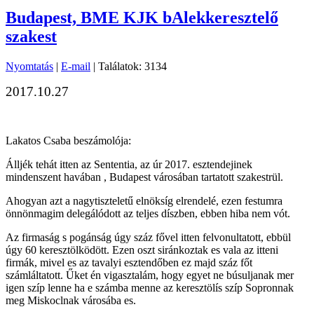
Budapest, BME KJK bAlekkeresztelő
szakest
Nyomtatás
|
E-mail
| Találatok: 3134
2017.10.27
Lakatos Csaba beszámolója:
Álljék tehát itten az Sententia, az úr 2017. esztendejinek
mindenszent havában , Budapest városában tartatott szakestrül.
Ahogyan azt a nagytiszteletű elnöksíg elrendelé, ezen festumra
önnönmagim delegálódott az teljes díszben, ebben hiba nem vót.
Az firmaság s pogánság úgy száz fővel itten felvonultatott, ebbül
úgy 60 keresztölködött. Ezen oszt siránkoztak es vala az itteni
firmák, mivel es az tavalyi esztendőben ez majd száz főt
számláltatott. Űket én vigasztalám, hogy egyet ne búsuljanak mer
igen szíp lenne ha e számba menne az keresztölís szíp Sopronnak
meg Miskoclnak városába es.