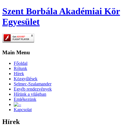
Szent Borbála Akadémiai Kör
Egyesület
Main Menu
Főoldal
Rólunk
Hírek
Közgyűlések
Selmec-Szalamander
Egyéb rendezvények
Hírünk a világban
Emlékezünk
-
Kapcsolat
Hírek